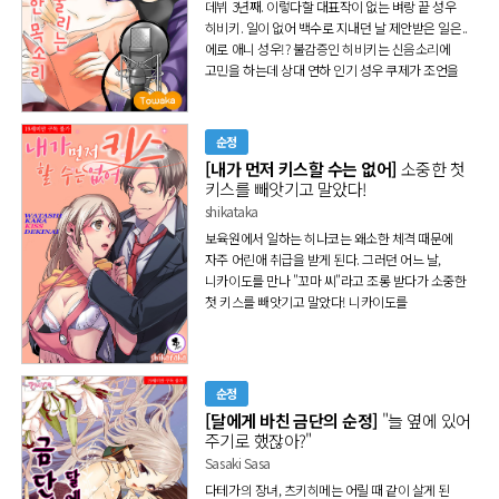
데뷔 3년째. 이렇다할 대표작이 없는 벼랑 끝 성우
히비키. 일이 없어 백수로 지내던 날 제안받은 일은..
에로 애니 성우!? 불감증인 히비키는 신음소리에
고민을 하는데 상대 연하 인기 성우 쿠제가 조언을
해준다며 손장난을 친다..! 점점 민감해져
자연스럽게 신음 소리가 새어나오는데.. 내 몸이 왜
이러지?! ⓒTowaka
순정
[내가 먼저 키스할 수는 없어]
소중한 첫
키스를 빼앗기고 말았다!
shikataka
보육원에서 일하는 히나코는 왜소한 체격 때문에
자주 어린애 취급을 받게 된다. 그러던 어느 날,
니카이도를 만나 "꼬마 씨"라고 조롱 받다가 소중한
첫 키스를 빼앗기고 말았다! 니카이도를
적대시하는데 붙잡을 데 없는 성격에 어느새 그의
페이스에 빠지고... ⓒshikataka
순정
[달에게 바친 금단의 순정]
"늘 옆에 있어
주기로 했잖아?"
Sasaki Sasa
다테가의 장녀, 츠키히메는 어릴 때 같이 살게 된