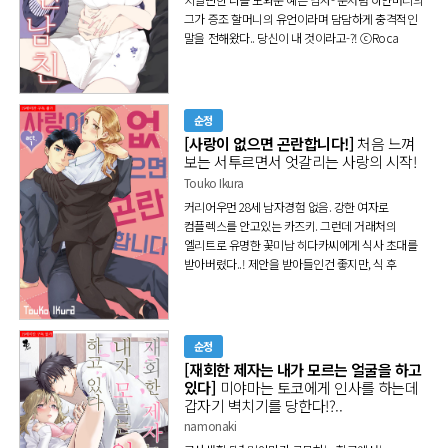
그가 증조 할머니의 유언이라며 담담하게 충격적인
말을 전해왔다.. 당신이 내 것이라고-?! ⓒRoca
Kato/Taiseisha
순정
[사랑이 없으면 곤란합니다!]
처음 느껴
보는 서투르면서 엇갈리는 사랑의 시작!
Touko Ikura
커리어우먼 28세 남자경험 없음. 강한 여자로
컴플렉스를 안고있는 카즈키. 그런데 거래처의
엘리트로 유명한 꽃미남 히다카씨에게 식사 초대를
받아버렸다..! 제안을 받아들인건 좋지만, 식 후
쉬고가자며 간곳은 러브 호텔?! 그의 손가락과 입술,
당황하는 카즈키에게 "상대가 좋아하는 사람이
아니라도 가능한걸" 라며 부드러우면서 냉정하게
속삭이고- 처음 느껴보는 서투르면서도 엇갈리는
순정
사랑의 시작! ⓒTouko Ikura
[재회한 제자는 내가 모르는 얼굴을 하고
있다]
미야마는 토코에게 인사를 하는데
갑자기 벽치기를 당한다!?..
namonaki