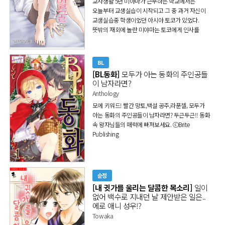
교사생활 5년 미야마가 근무하는 학교에서는
오늘부터 교생실습이 시작되고 그 중 과거 자신이
교생실습중 학생이었던 아시야 토코가 있었다.
뜻밖의 재회에 놀란 미야마는 토코에게 인사를
하는데 갑자기 벽치기를 당한다!?.. "오늘 일
확실하게 기억해 두세요" 재회한 제자는 내가
모르는 얼굴을 하고 있다 ⓒnamonaki
BL
[BL동화]
모두가 아는 동화의 주인공들
이 남자라면?
Anthology
모에 키워드! 빨간 망토,백설 공주,라푼젤, 모두가
아는 동화의 주인공들이 남자라면?
두근두근!! 동화
속 왕자님들의 매력에 빠져보세요. ⓒBrite
Publishing
순정
[내 귓가를 울리는 달콤한 목소리]
일이
없어 백수로 지내던 날 제안받은 일은..
에로 애니 성우!?
Towaka